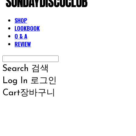
SHOP
LOOKBOOK
Q & A
REVIEW
Search
검색
Log In
로그인
Cart
장바구니
SUNDAYDISCOCLUB